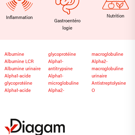
Nutrition
Inflammation
Gastroentéro
logie
Albumine
glycoprotéine
macroglobuline
Albumine LCR
Alpha1-
Alpha2-
Albumine urinaire
antitrypsine
macroglobuline
Alpha1-acide
Alpha1-
urinaire
glycoprotéine
microglobuline
Antistreptolysine
Alpha1-acide
Alpha2-
O