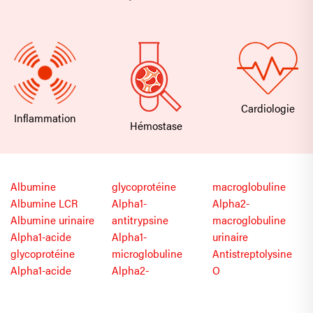
Cardiologie
Inflammation
Hémostase
Albumine
glycoprotéine
macroglobuline
Albumine LCR
Alpha1-
Alpha2-
Albumine urinaire
antitrypsine
macroglobuline
Alpha1-acide
Alpha1-
urinaire
glycoprotéine
microglobuline
Antistreptolysine
Alpha1-acide
Alpha2-
O