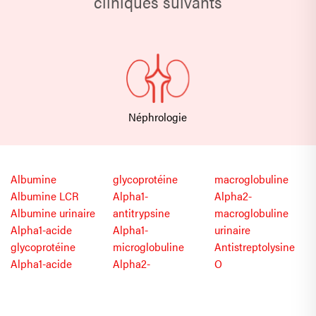
cliniques suivants
Néphrologie
Albumine
glycoprotéine
macroglobuline
Albumine LCR
Alpha1-
Alpha2-
Albumine urinaire
antitrypsine
macroglobuline
Alpha1-acide
Alpha1-
urinaire
glycoprotéine
microglobuline
Antistreptolysine
Alpha1-acide
Alpha2-
O