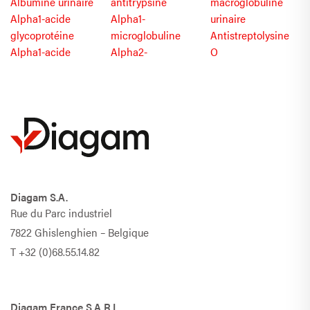
Albumine urinaire
antitrypsine
macroglobuline
Alpha1-acide
Alpha1-
urinaire
glycoprotéine
microglobuline
Antistreptolysine
Alpha1-acide
Alpha2-
O
Diagam S.A.
Rue du Parc industriel
7822 Ghislenghien – Belgique
T
+32 (0)68.55.14.82
Diagam France S.A.R.L