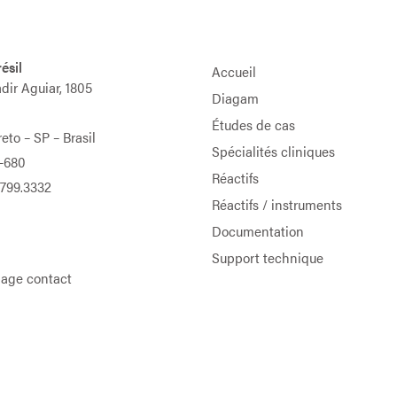
ésil
Accueil
adir Aguiar, 1805
Diagam
Études de cas
eto – SP – Brasil
Spécialités cliniques
-680
Réactifs
9799.3332
Réactifs / instruments
Documentation
Support technique
 page contact