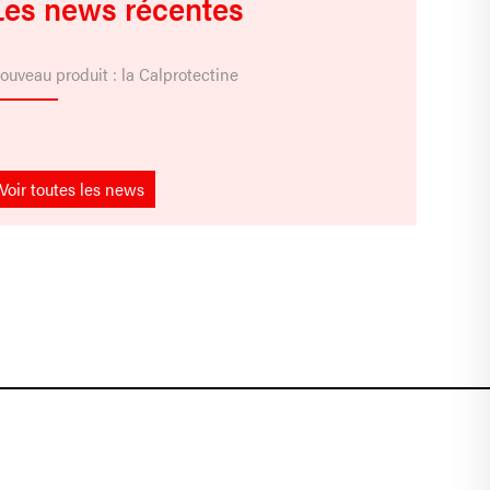
Les news récentes
ouveau produit : la Calprotectine
Voir toutes les news