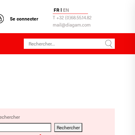
FR
EN
T +32 (0)68.55.14.82
Se connecter
mail@diagam.com
Rechercher :
echercher
Rechercher