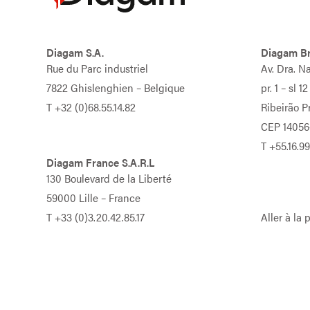
Diagam S.A.
Diagam Br
Rue du Parc industriel
Av. Dra. N
7822 Ghislenghien – Belgique
pr. 1 – sl 12
T
+32 (0)68.55.14.82
Ribeirão Pr
CEP 14056
T
+55.16.9
Diagam France S.A.R.L
130 Boulevard de la Liberté
59000 Lille – France
T
+33 (0)3.20.42.85.17
Aller à la